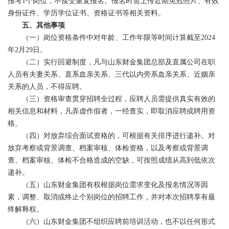
报考1个岗位，不接受重复报名。报名时需上传近期免冠照片、有效
身份证件、学历学位证书、资格证书等相关资料。
五、其他事项
（一）岗位资格条件中对年龄、工作年限等时间计算截至2024
年2月29日。
（二）实行回避制度，凡与山东财金集团总部及直属公司在职
人员有夫妻关系、直系血亲关系、三代以内旁系血亲关系、近姻亲
关系的人员，不得应聘。
（三）资格审查贯穿招聘全过程，应聘人员需提供真实有效的
相关信息和材料，凡弄虚作假者，一经查实，即取消应聘或聘用资
格。
（四）对放弃综合面试资格的，可根据有关排序进行递补。对
放弃考察或背景调查、档案审核、体检资格，以及考察或背景调
查、档案审核、体检不合格造成的空缺，可按照成绩从高到低依次
递补。
（五）山东财金集团有权根据岗位需求变化及报名情况等因
素，调整、取消或终止个别岗位的招聘工作，并对本次招聘享有最
终解释权。
（六）山东财金集团不组织应聘前培训活动，也不以任何形式