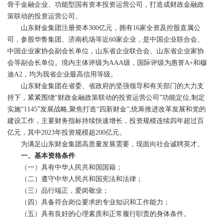
骨干金融企业、功能型国有资本投资运营公司，打造成财政金融政
策联动的投资运营公司。
山东财金集团注册资本300亿元，拥有16家全资及控股直属公
司，参股华鲁集团、济南机场等近60家企业，是中国企业联合会、
中国企业家协会副会长单位，山东省企业联合会、山东省企业家协
会等副会长单位。境内主体评级为AAA级，国际评级为惠誉A+和穆
迪A2，均为我省企业最高信用等级。
山东财金集团在省委、省政府的坚强领导和有关部门的大力支
持下，紧紧围绕“财政金融政策联动的投资运营公司”功能定位,制定
实施“1145”发展战略,聚焦打造“四新财金”,统筹推进改革发展和党的
建设工作，主要财务指标持续快速增长，投资规模连续四年超过百
亿元，其中2023年投资规模超200亿元。
为满足山东财金集团高质量发展需要，现面向社会诚聘英才。
一、基本资格条件
（一）具有中华人民共和国国籍；
（二）遵守中华人民共和国宪法和法律；
（三）品行端正，爱岗敬业；
（四）具备符合岗位要求的专业知识和工作能力；
（五）具有良好的心理素质和正常履行职责的身体条件。